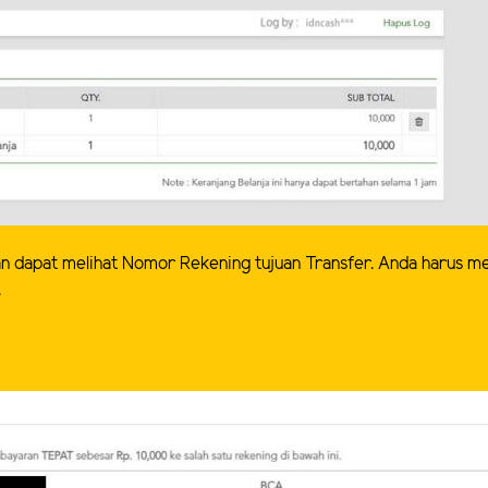
kan dapat melihat Nomor Rekening tujuan Transfer. Anda harus m
.