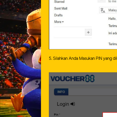
5. Silahkan Anda Masukan PIN yang d