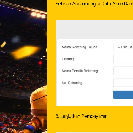
Setelah Anda mengisi Data Akun Bank
8. Lanjutkan Pembayaran