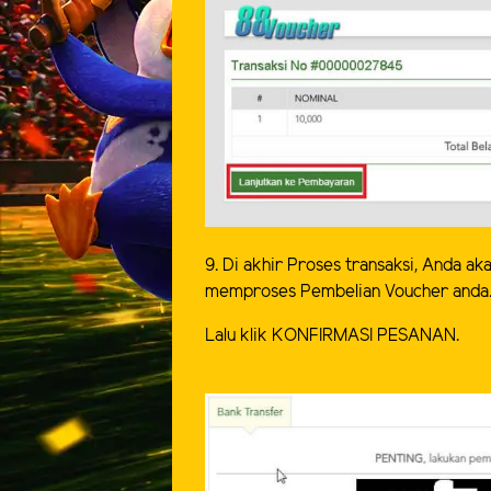
9. Di akhir Proses transaksi, Anda a
memproses Pembelian Voucher anda
Lalu klik KONFIRMASI PESANAN.