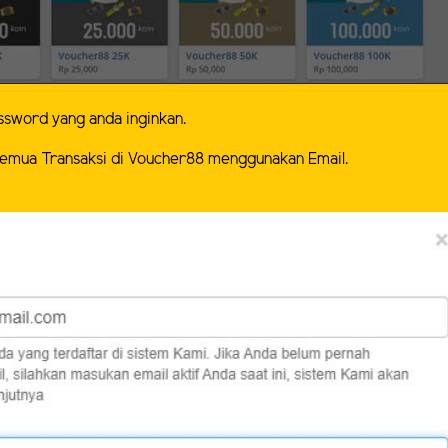
ssword yang anda inginkan.
 Semua Transaksi di Voucher88 menggunakan Email.