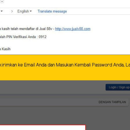
ikirimkan ke Email Anda dan Masukan Kembali Password Anda, La