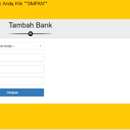
 Anda, Klik ""SIMPAN""