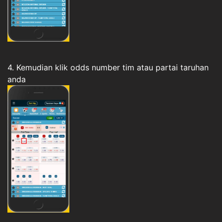
4. Kemudian klik odds number tim atau partai taruhan
anda