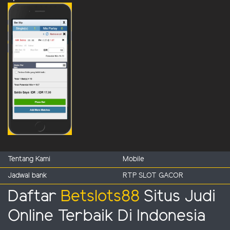
Tentang Kami
Mobile
Jadwal bank
RTP SLOT GACOR
Daftar
Betslots88
Situs Judi
Online Terbaik Di Indonesia