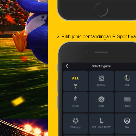
2. Pilih jenis pertandingan E-Sport y