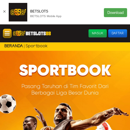
×
BETSLOTS
Download
BETSLOTS Mobile App
MASUK
DAFTAR
Sportbook
BERANDA