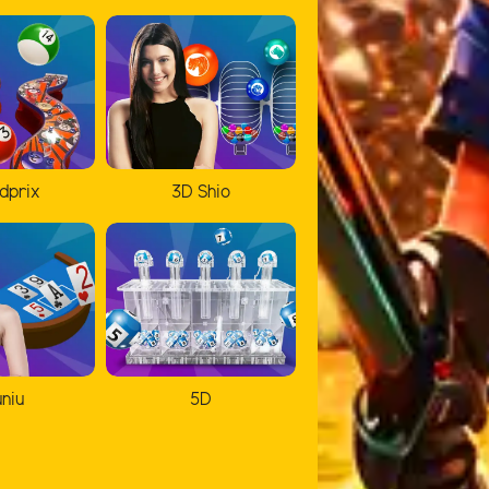
dprix
3D Shio
uniu
5D