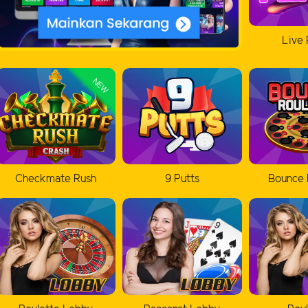
Live 
NEW
Checkmate Rush
9 Putts
Bounce 