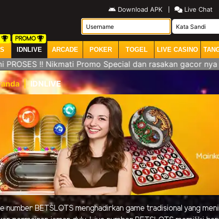
Download APK
Live Chat
O
PROMO
TS
IDNLIVE
ARCADE
POKER
TOGEL
LIVE CASINO
TAN
l dan rasakan gacor nya di BETSLOTS88
randa
IDNLIVE
ve number BETSLOTS menghadirkan game tradisional yang mening