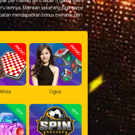
yak permainan seru seperti game suwit
ru lainnya. Mainkan sekarang juga game
mpatan mendapatkan bonus menarik dari
PROMO
PROMO
White
Oglok
NEW
NEW