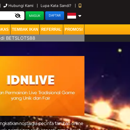
Hubungi Kami
Lupa Kata Sandi?
DAFTAR
GKAS
TEMBAK IKAN
REFERRAL
PROMOSI
katkan nostalgia pecinta taruhan online