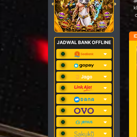
a
k
o
I
JADWAL BANK OFFLINE