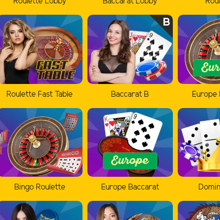
Roulette Lobby
Baccarat Lobby
Rou
Roulette Fast Table
Baccarat B
Europe 
Bingo Roulette
Europe Baccarat
Domin