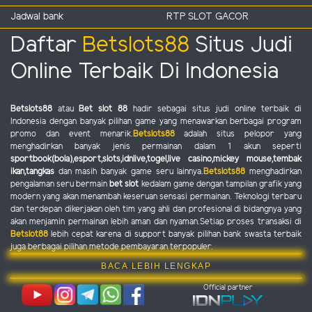
Jadwal bank
RTP SLOT GACOR
Daftar
Betslots88
Situs Judi
Online Terbaik Di Indonesia
Betslots88
atau
Bet slot 88
hadir sebagai situs judi online terbaik di
Indonesia dengan banyak pilihan game yang menawarkan berbagai program
promo dan event menarik.
Betslots88
adalah situs pelopor yang
menghadirkan banyak jenis permainan dalam 1 akun seperti
sportbook(bola),esport,slots,idnlive,togel,live casino,mickey mouse,tembak
ikan,tangkas
dan masih banyak game seru lainnya.
Betslots88
menghadirkan
pengalaman seru bermain
bet slot
kedalam game dengan tampilan grafik yang
modern yang akan menambah keseruan sensasi permainan. Teknologi terbaru
dan terdepan dikerjakan oleh tim yang ahli dan profesional di bidangnya yang
akan menjamin permainan lebih aman dan nyaman.Setiap proses transaksi di
Betslot88
lebih cepat karena di support banyak pilihan bank swasta terbaik
juga berbagai pilihan metode pembayaran terpopuler.
BACA LEBIH LENGKAP
Official partner